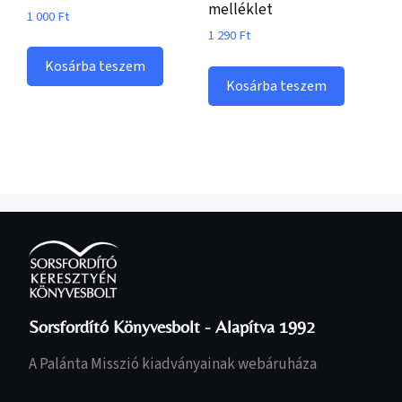
melléklet
1 000
Ft
1 290
Ft
Kosárba teszem
Kosárba teszem
Sorsfordító Könyvesbolt - Alapítva 1992
A Palánta Misszió kiadványainak webáruháza