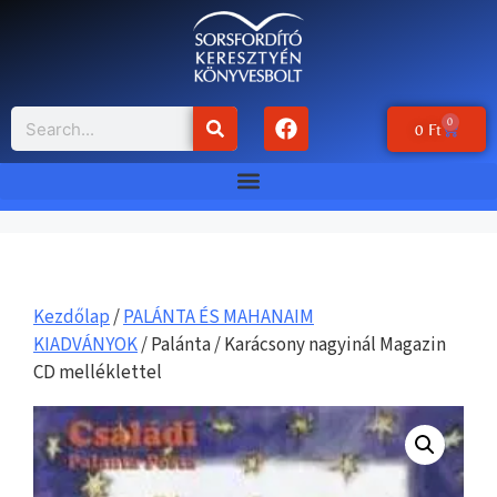
0
0
Ft
Kezdőlap
/
PALÁNTA ÉS MAHANAIM
KIADVÁNYOK
/ Palánta / Karácsony nagyinál Magazin
CD melléklettel