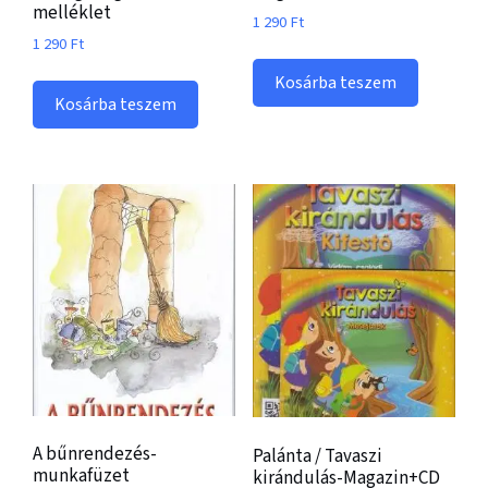
melléklet
1 290
Ft
1 290
Ft
Kosárba teszem
Kosárba teszem
A bűnrendezés-
Palánta / Tavaszi
munkafüzet
kirándulás-Magazin+CD