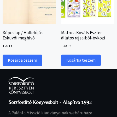
Képeslap / Hallelújás
Matrica Kováts Eszter
Esküvői meghívó
állatos rajzaiból-évközi
120
Ft
130
Ft
Kosárba teszem
Kosárba teszem
Sorsfordító Könyvesbolt - Alapítva 1992
A Palánta Misszió kiadványainak webáruháza