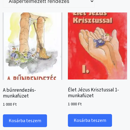
Élet Jézus Krisztussal 1-
A bűnrendezés-
munkafüzet
munkafüzet
1 000
Ft
1 000
Ft
Kosárba teszem
Kosárba teszem