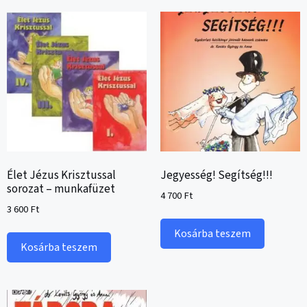
Élet Jézus Krisztussal
Jegyesség! Segítség!!!
sorozat – munkafüzet
4 700
Ft
3 600
Ft
Kosárba teszem
Kosárba teszem