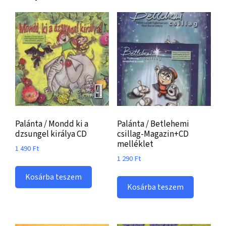
Palánta / Mondd ki a
Palánta / Betlehemi
dzsungel királya CD
csillag-Magazin+CD
melléklet
1 490
Ft
1 290
Ft
Kosárba teszem
Kosárba teszem