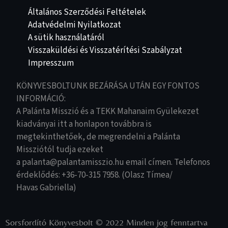
Általános Szerződési Feltételek
Adatvédelmi Nyilatkozat
A sütik használatáról
Visszaküldési és Visszatérítési Szabályzat
Impresszum
KÖNYVESBOLTUNK BEZÁRÁSA UTÁN EGY FONTOS
INFORMÁCIÓ:
A Palánta Misszió és a TEKK Mahanaim Gyülekezet
kiadványai itt a honlapon továbbra is
megtekinthetőek, de megrendelni a Palánta
Missziótól tudja ezeket
a palanta@palantamisszio.hu email címen. Telefonos
érdeklődés: +36-70-315 7958. (Olasz Tímea/
Havas Gabriella)
Sorsfordító Könyvesbolt © 2022 Minden jog fenntartva