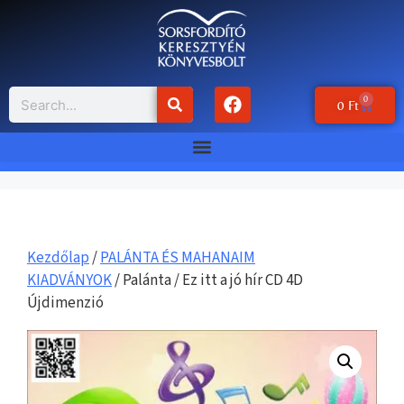
0
0
Ft
Kezdőlap
/
PALÁNTA ÉS MAHANAIM
KIADVÁNYOK
/ Palánta / Ez itt a jó hír CD 4D
Újdimenzió