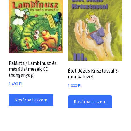
Palánta / Lambinusz és
más állatmesék CD
Élet Jézus Krisztussal 3-
(hanganyag)
munkafüzet
1 490
Ft
1 000
Ft
Kosárba teszem
Kosárba teszem