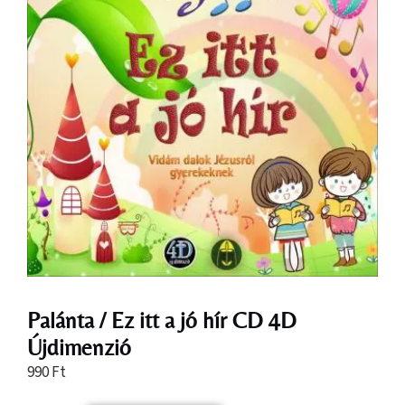
Palánta / Ez itt a jó hír CD 4D
Újdimenzió
990
Ft