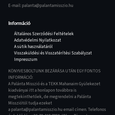
E-mail: palanta@palantamisszio.hu
Információ
Általános Szerződési Feltételek
Adatvédelmi Nyilatkozat
A sütik használatáról
Visszaküldési és Visszatérítési Szabályzat
Impresszum
KÖNYVESBOLTUNK BEZÁRÁSA UTÁN EGY FONTOS
INFORMÁCIÓ:
A Palánta Misszió és a TEKK Mahanaim Gyülekezet
kiadványai itt a honlapon továbbra is
megtekinthetőek, de megrendelni a Palánta
Missziótól tudja ezeket
a palanta@palantamisszio.hu email címen. Telefonos