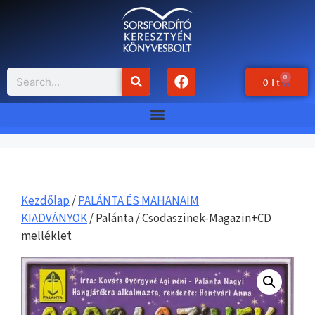
0
0
Ft
Kezdőlap
/
PALÁNTA ÉS MAHANAIM
KIADVÁNYOK
/ Palánta / Csodaszinek-Magazin+CD
melléklet