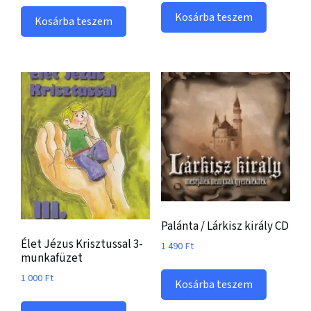
Kosárba teszem
Kosárba teszem
Palánta / Lárkisz király CD
Élet Jézus Krisztussal 3-
1 490
Ft
munkafüzet
1 000
Ft
Kosárba teszem