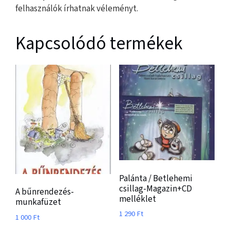
felhasználók írhatnak véleményt.
Kapcsolódó termékek
Palánta / Betlehemi
csillag-Magazin+CD
A bűnrendezés-
melléklet
munkafüzet
1 290
Ft
1 000
Ft