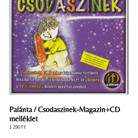
Palánta / Csodaszinek-Magazin+CD
melléklet
1 290
Ft