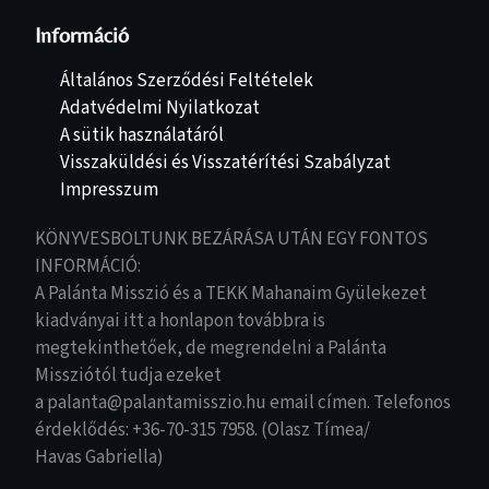
Információ
Általános Szerződési Feltételek
Adatvédelmi Nyilatkozat
A sütik használatáról
Visszaküldési és Visszatérítési Szabályzat
Impresszum
KÖNYVESBOLTUNK BEZÁRÁSA UTÁN EGY FONTOS
INFORMÁCIÓ:
A Palánta Misszió és a TEKK Mahanaim Gyülekezet
kiadványai itt a honlapon továbbra is
megtekinthetőek, de megrendelni a Palánta
Missziótól tudja ezeket
a palanta@palantamisszio.hu email címen. Telefonos
érdeklődés: +36-70-315 7958. (Olasz Tímea/
Havas Gabriella)