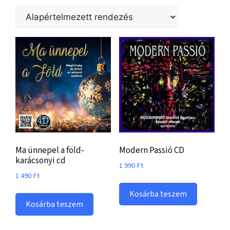
Ma ünnepel a föld-
Modern Passió CD
karácsonyi cd
1 990
Ft
1 490
Ft
Kosárba teszem
Kosárba teszem