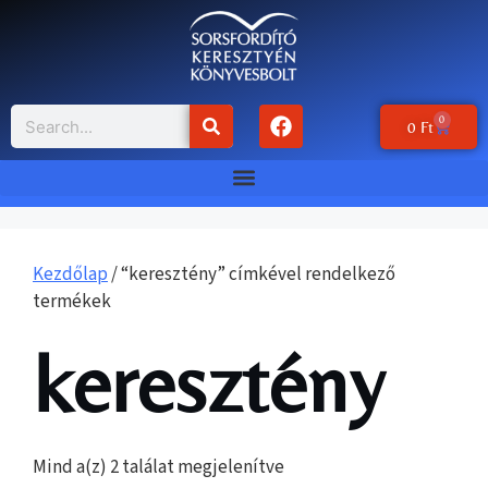
0
0
Ft
Kezdőlap
/ “keresztény” címkével rendelkező
termékek
keresztény
Mind a(z) 2 találat megjelenítve