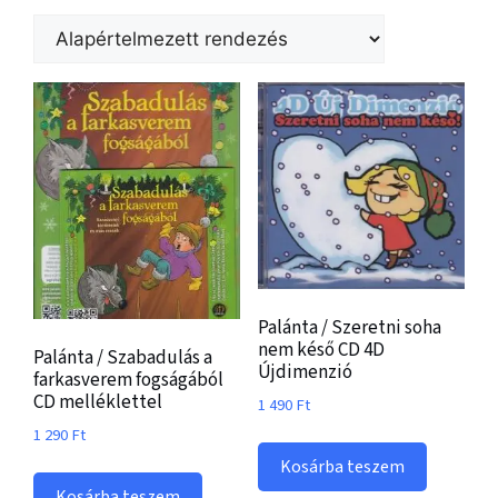
Palánta / Szeretni soha
nem késő CD 4D
Palánta / Szabadulás a
Újdimenzió
farkasverem fogságából
CD melléklettel
1 490
Ft
1 290
Ft
Kosárba teszem
Kosárba teszem