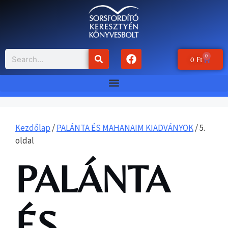
0
0
Ft
Kezdőlap
/
PALÁNTA ÉS MAHANAIM KIADVÁNYOK
/ 5.
oldal
PALÁNTA
ÉS