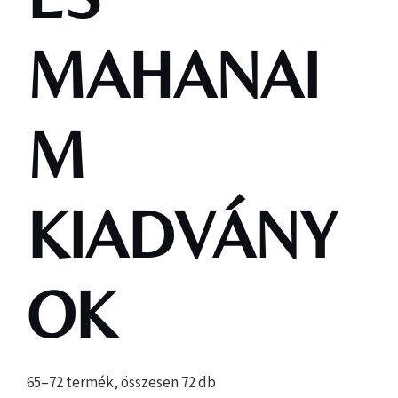
MAHANAI
M
KIADVÁNY
OK
65–72 termék, összesen 72 db