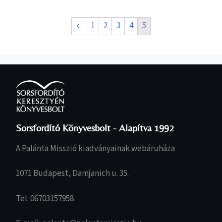
←
1
2
3
4
5
Sorsfordító Könyvesbolt - Alapítva 1992
A Palánta Misszió kiadványainak webáruháza
1071 Budapest, Damjanich u. 35.
Tel: 06703157958