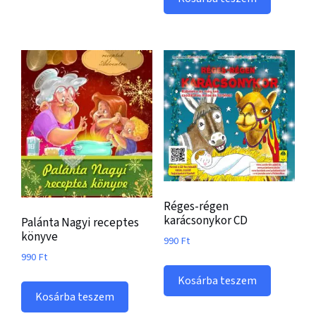
Réges-régen
karácsonykor CD
Palánta Nagyi receptes
könyve
990
Ft
990
Ft
Kosárba teszem
Kosárba teszem