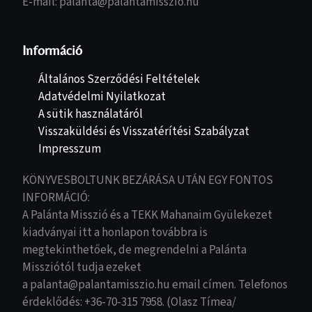
E-mail: palanta@palantamisszio.hu
Információ
Általános Szerződési Feltételek
Adatvédelmi Nyilatkozat
A sütik használatáról
Visszaküldési és Visszatérítési Szabályzat
Impresszum
KÖNYVESBOLTUNK BEZÁRÁSA UTÁN EGY FONTOS
INFORMÁCIÓ:
A Palánta Misszió és a TEKK Mahanaim Gyülekezet
kiadványai itt a honlapon továbbra is
megtekinthetőek, de megrendelni a Palánta
Missziótól tudja ezeket
a palanta@palantamisszio.hu email címen. Telefonos
érdeklődés: +36-70-315 7958. (Olasz Tímea/