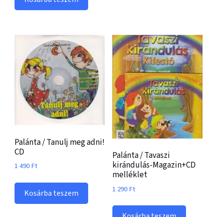
Palánta / Tanulj meg adni!
CD
Palánta / Tavaszi
kirándulás-Magazin+CD
1 490
Ft
melléklet
1 290
Ft
Kosárba teszem
Kosárba teszem