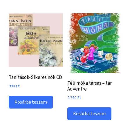
Tanítások-Sikeres nők CD
Téli móka társas – tár
990
Ft
Adventre
2 790
Ft
Kosárba teszem
Kosárba teszem