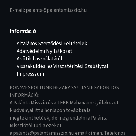
E-mail: palanta@palantamisszio.hu
Információ
Általános Szerződési Feltételek
Adatvédelmi Nyilatkozat
A sütik használatáról
Visszaküldési és Visszatérítési Szabályzat
Impresszum
KÖNYVESBOLTUNK BEZÁRÁSA UTÁN EGY FONTOS
INFORMÁCIÓ:
A Palánta Misszió és a TEKK Mahanaim Gyülekezet
kiadványai itt a honlapon továbbra is
megtekinthetőek, de megrendelni a Palánta
Missziótól tudja ezeket
a palanta@palantamisszio.hu email címen. Telefonos