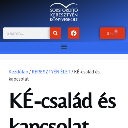
0
0
Ft
Kezdőlap
/
KERESZTYÉN ÉLET
/ KÉ-család és
kapcsolat
KÉ-család és
kapcsolat