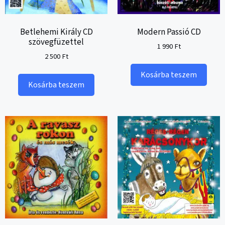
Betlehemi Király CD
Modern Passió CD
szövegfüzettel
1 990
Ft
2 500
Ft
Kosárba teszem
Kosárba teszem