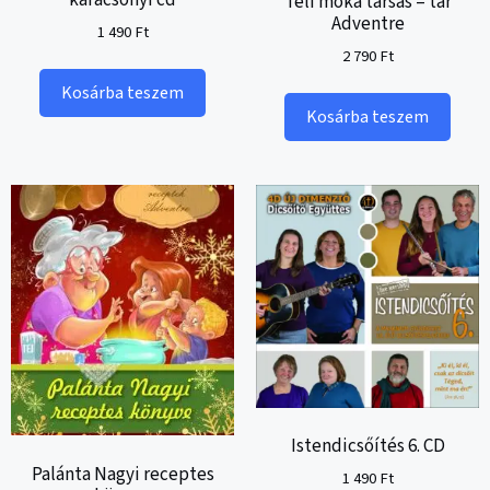
karácsonyi cd
Téli móka társas – tár
Adventre
1 490
Ft
2 790
Ft
Kosárba teszem
Kosárba teszem
Istendicsőítés 6. CD
Palánta Nagyi receptes
1 490
Ft