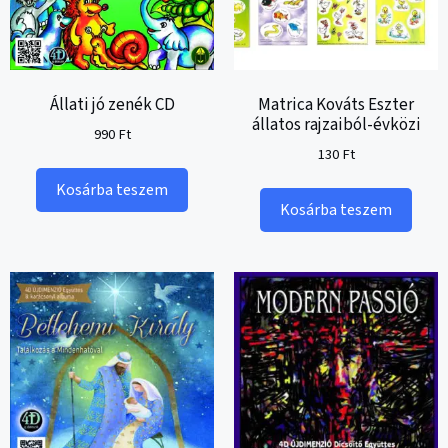
Állati jó zenék CD
Matrica Kováts Eszter
állatos rajzaiból-évközi
990
Ft
130
Ft
Kosárba teszem
Kosárba teszem