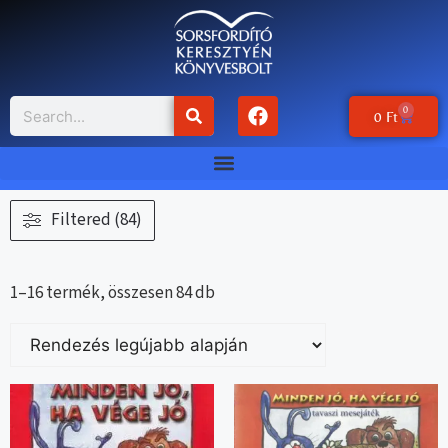
0
0
Ft
Filtered (84)
1–16 termék, összesen 84 db