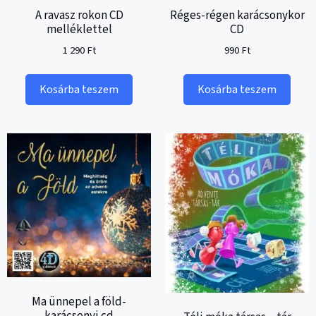
A ravasz rokon CD
Réges-régen karácsonykor
melléklettel
CD
1 290
Ft
990
Ft
Kosárba teszem
Kosárba teszem
Ma ünnepel a föld-