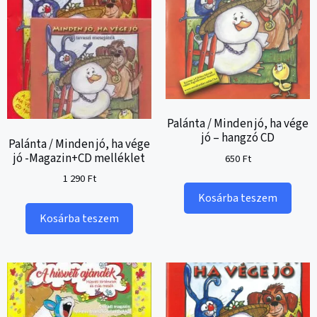
Palánta / Minden jó, ha vége
jó – hangzó CD
Palánta / Minden jó, ha vége
jó -Magazin+CD melléklet
650
Ft
1 290
Ft
Kosárba teszem
Kosárba teszem