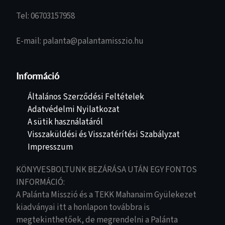
Tel: 06703157958
E-mail: palanta@palantamisszio.hu
Információ
Általános Szerződési Feltételek
Adatvédelmi Nyilatkozat
A sütik használatáról
Visszaküldési és Visszatérítési Szabályzat
Impresszum
KÖNYVESBOLTUNK BEZÁRÁSA UTÁN EGY FONTOS
INFORMÁCIÓ:
A Palánta Misszió és a TEKK Mahanaim Gyülekezet
kiadványai itt a honlapon továbbra is
megtekinthetőek, de megrendelni a Palánta