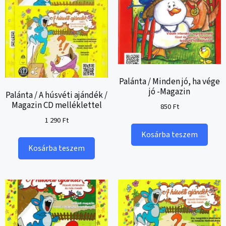
Palánta / Minden jó, ha vége
jó -Magazin
Palánta / A húsvéti ajándék /
Magazin CD melléklettel
850
Ft
1 290
Ft
Kosárba teszem
Kosárba teszem