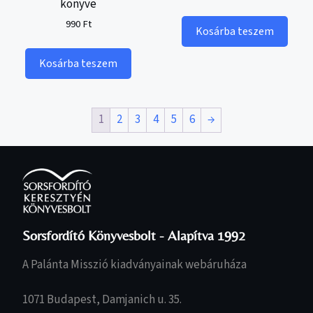
könyve
990
Ft
Kosárba teszem
Kosárba teszem
1
2
3
4
5
6
→
Sorsfordító Könyvesbolt - Alapítva 1992
A Palánta Misszió kiadványainak webáruháza
1071 Budapest, Damjanich u. 35.